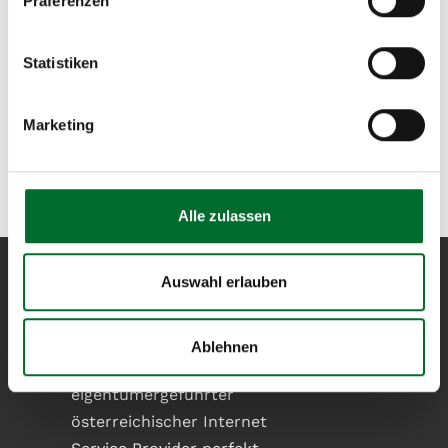
Präferenzen
Bei Fragen oder für ein auf Ihre Bedürfnisse
zugeschnittenes Angebot zögern Sie bitte nicht, uns
Statistiken
zu kontaktieren. Gerne können Sie uns eine E-Mail
an
sales@nextlayer.at
schreiben oder uns telefonisch
Marketing
unter
+43 5 1764-622
erreichen. Wir freuen uns auf
Ihre
Kontaktaufnahme
!
Alle zulassen
Auswahl erlauben
next layer
Ablehnen
entwirft und betreibt als
eigentümergeführter
österreichischer Internet