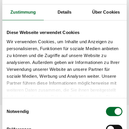
Zustimmung
Details
Über Cookies
Ihre Vorteile mit next layer
Ein
lokaler Ansprechpartner
für alle AWS-
Diese Webseite verwendet Cookies
Cloud-Services
Wir verwenden Cookies, um Inhalte und Anzeigen zu
Sichere und stabile Infrastruktur
mit direkter
personalisieren, Funktionen für soziale Medien anbieten
AWS-Anbindung
zu können und die Zugriffe auf unsere Website zu
Individuelle
Hybrid-Cloud-Lösungen
möglich
analysieren. Außerdem geben wir Informationen zu Ihrer
Entwicklung und Umsetzung
Verwendung unserer Website an unsere Partner für
einer
Migrationsstrategie
soziale Medien, Werbung und Analysen weiter. Unsere
Sorglos
End-to-End Paket
Partner führen diese Informationen möglicherweise mit
weiteren Daten zusammen, die Sie ihnen bereitgestellt
haben oder die sie im Rahmen Ihrer Nutzung der Dienste
gesammelt haben.
Einwilligungsauswahl
Notwendig
Haben wir Ihr Interesse geweckt?