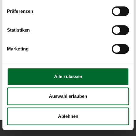
Für wen ist Colocation relevant?
Präferenzen
Statistiken
Haben wir Ihr Interesse geweckt?
Marketing
Bei Fragen oder für ein auf Ihre Bedürfnisse
zugeschnittenes Angebot zögern Sie bitte nicht, uns
zu kontaktieren. Gerne können Sie uns eine E-Mail
Alle zulassen
an
sales@nextlayer.at
schreiben oder uns telefonisch
unter
+43 5 1764-622
erreichen. Wir freuen uns auf
Ihre
Kontaktaufnahme
!
Auswahl erlauben
Ablehnen