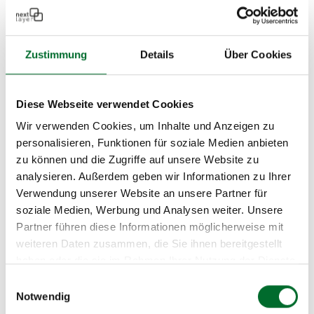
Zustimmung
Details
Über Cookies
Diese Webseite verwendet Cookies
Die Vorteile einer Colocation im
Wir verwenden Cookies, um Inhalte und Anzeigen zu
Überblick:
personalisieren, Funktionen für soziale Medien anbieten
zu können und die Zugriffe auf unsere Website zu
analysieren. Außerdem geben wir Informationen zu Ihrer
Welche Leistungen erbringt eine
Verwendung unserer Website an unsere Partner für
Colocation?
soziale Medien, Werbung und Analysen weiter. Unsere
Partner führen diese Informationen möglicherweise mit
weiteren Daten zusammen, die Sie ihnen bereitgestellt
Welche Kostenvorteile hat
haben oder die sie im Rahmen Ihrer Nutzung der Dienste
gesammelt haben.
Colocation?
Einwilligungsauswahl
Notwendig