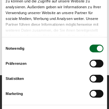
zu können und die Zugriffe auf unsere Website zu
analysieren. Außerdem geben wir Informationen zu Ihrer
Verwendung unserer Website an unsere Partner für
Haben wir Ihr Interesse geweckt?
soziale Medien, Werbung und Analysen weiter. Unsere
Bei Fragen oder für ein auf Ihre Bedürfnisse
Partner führen diese Informationen möglicherweise mit
zugeschnittenes Angebot zögern Sie bitte nicht, uns
weiteren Daten zusammen, die Sie ihnen bereitgestellt
haben oder die sie im Rahmen Ihrer Nutzung der Dienste
zu kontaktieren. Gerne können Sie uns eine E-Mail
gesammelt haben.
an
sales@nextlayer.at
schreiben oder uns telefonisch
Einwilligungsauswahl
Notwendig
unter
+43 5 1764-622
erreichen. Wir freuen uns auf
Ihre
Kontaktaufnahme
!
Präferenzen
Statistiken
Marketing
next layer
entwirft und betreibt als