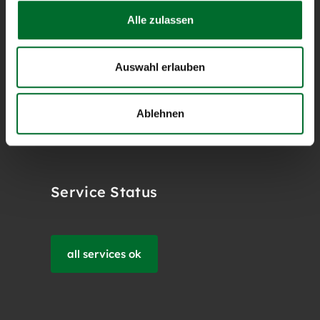
eigentümergeführter
Alle zulassen
österreichischer Internet
Service Provider perfekt
Auswahl erlauben
angepasste Lösungen für
Cloud-, Netzwerk- und
Serverinfrastruktur von
Ablehnen
Geschäftskunden.
Service Status
all services ok