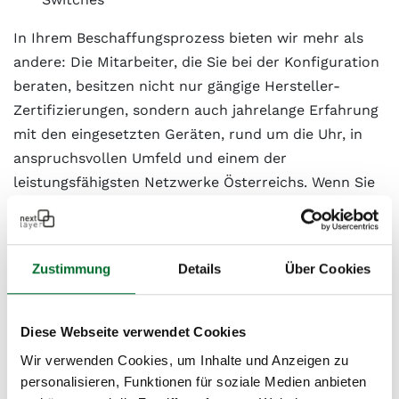
In Ihrem Beschaffungsprozess bieten wir mehr als
andere: Die Mitarbeiter, die Sie bei der Konfiguration
beraten, besitzen nicht nur gängige Hersteller-
Zertifizierungen, sondern auch jahrelange Erfahrung
mit den eingesetzten Geräten, rund um die Uhr, in
anspruchsvollen Umfeld und einem der
leistungsfähigsten Netzwerke Österreichs. Wenn Sie
Ihre Hardware lieber mieten als kaufen – für gängige
Produkte können wir auch hier ein Angebot erstellen,
und Sie schonen Ihr Investitionsbudget. Um die Ihren
Zustimmung
Details
Über Cookies
Anforderungen am besten entsprechende Lösung zu
erarbeiten, nehmen sich unsere Spezialisten gerne
Zeit für Sie.
Diese Webseite verwendet Cookies
Wir verwenden Cookies, um Inhalte und Anzeigen zu
personalisieren, Funktionen für soziale Medien anbieten