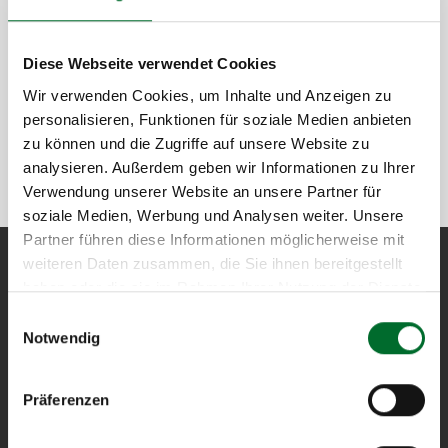
Diese Webseite verwendet Cookies
Wir verwenden Cookies, um Inhalte und Anzeigen zu
personalisieren, Funktionen für soziale Medien anbieten
zu können und die Zugriffe auf unsere Website zu
Backuplösungen
analysieren. Außerdem geben wir Informationen zu Ihrer
Verwendung unserer Website an unsere Partner für
soziale Medien, Werbung und Analysen weiter. Unsere
Partner führen diese Informationen möglicherweise mit
weiteren Daten zusammen, die Sie ihnen bereitgestellt
haben oder die sie im Rahmen Ihrer Nutzung der Dienste
gesammelt haben.
next layer
Einwilligungsauswahl
Notwendig
entwirft und betreibt als
eigentümergeführter
Präferenzen
österreichischer Internet
Service Provider perfekt