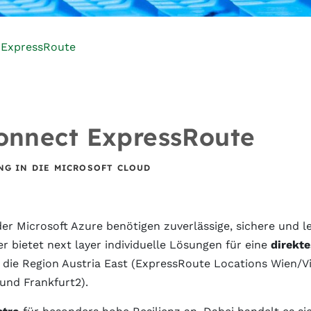
 ExpressRoute
Connect ExpressRoute
NG IN DIE MICROSOFT CLOUD
er Microsoft Azure benötigen zuverlässige, sichere und l
er bietet next layer individuelle Lösungen für eine
direkt
n die Region Austria East (ExpressRoute Locations Wien
 und Frankfurt2).