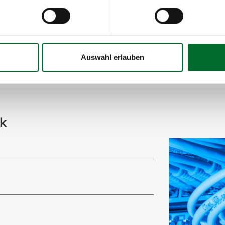
UD – SICHER, SCHNELL, ZUVERLÄSSIG
stungsstarke, private Verbindung zu den Microsoft Servic
 Anforderungen an Performance, Sicherheit und Verfügba
Auswahl erlauben
ck