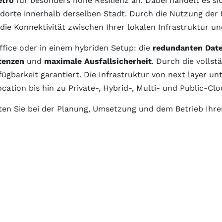
etro
für besonders hohe Resilienz an. Dabei handelt es 
dorte innerhalb derselben Stadt. Durch die Nutzung der
 die Konnektivität zwischen Ihrer lokalen Infrastruktur u
fice oder in einem hybriden Setup: die
redundanten Dat
atenzen
und
maximale Ausfallsicherheit
. Durch die volls
gbarkeit garantiert. Die Infrastruktur von next layer unt
ion bis hin zu Private-, Hybrid-, Multi- und Public-Clo
leiten Sie bei der Planung, Umsetzung und dem Betrieb Ihr