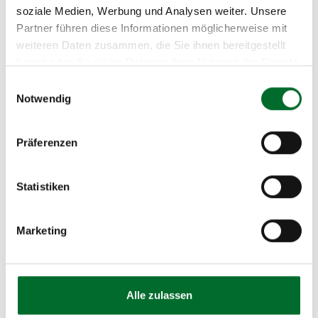
speziellen Referenzen beweisen unsere
soziale Medien, Werbung und Analysen weiter. Unsere
Partner führen diese Informationen möglicherweise mit
Leistungsfähigkeit in diesem Bereich:
weiteren Daten zusammen, die Sie ihnen bereitgestellt
haben oder die sie im Rahmen Ihrer Nutzung der Dienste
gesammelt haben.
Einwilligungsauswahl
Notwendig
Präferenzen
Statistiken
Marketing
Alle zulassen