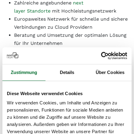
Zahlreiche angebundene
next
layer Standorte
mit Hochleistungs
netzwerk
Europaweites Netzwerk für schnelle und sichere
Verbindungen zu Cloud Providern
Beratung und Umsetzung der optimalen Lösung
für Ihr Unternehmen
unabhängiges österreichisches Unternehmen
Zustimmung
Details
Über Cookies
Wir bringen jahrzehntelange Erfahrung in der
Planung und dem Design von moderner Infrastruktur
mit und können so kostengünstige und
Diese Webseite verwendet Cookies
leistungsfähige Lösungen am Stand der Technik
Wir verwenden Cookies, um Inhalte und Anzeigen zu
herstellen, ohne Kompromisse. Wir arbeiten
personalisieren, Funktionen für soziale Medien anbieten
ausschließlich für Geschäftskunden. Damit ist Ihnen
zu können und die Zugriffe auf unsere Website zu
kompetente technische Unterstützung und ein
analysieren. Außerdem geben wir Informationen zu Ihrer
Ansprechpartner auf Augenhöhe garantiert. Diese
Verwendung unserer Website an unsere Partner für