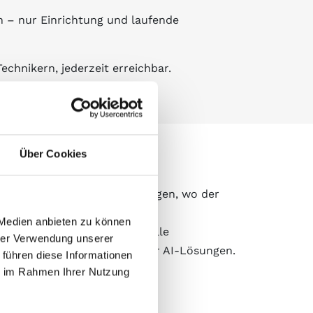
n – nur Einrichtung und laufende
chnikern, jederzeit erreichbar.
Über Cookies
ür High Performance Anwendungen, wo der
ttel zum Aufbau Ihrer IT-
 Medien anbieten zu können
eidertes Angebot für spezielle
hrer Verwendung unserer
onfigurationen mit GPUs für AI-Lösungen.
 führen diese Informationen
ie im Rahmen Ihrer Nutzung