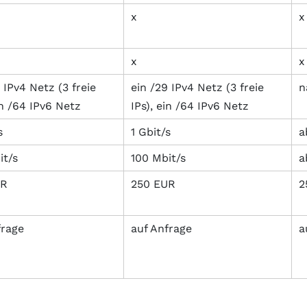
x
x
x
x
 IPv4 Netz (3 freie
ein /29 IPv4 Netz (3 freie
n
in /64 IPv6 Netz
IPs), ein /64 IPv6 Netz
s
1 Gbit/s
a
it/s
100 Mbit/s
a
UR
250 EUR
2
frage
auf Anfrage
a