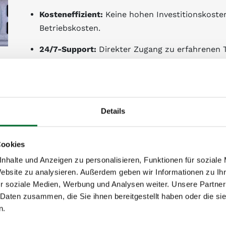
Kosteneffizient:
Keine hohen Investitionskoste
Betriebskosten.
24/7-Support:
Direkter Zugang zu erfahrenen Te
Details
n Servern
, als dedizierte Virtualisierungs-Lösung oder f
Cookies
den Root Servern von next layer haben Sie das richtige Mi
nhalte und Anzeigen zu personalisieren, Funktionen für soziale
andardkonfigurationen oder lassen Sie sich ein maßgeschn
Website zu analysieren. Außerdem geben wir Informationen zu I
ve Anwendungen, Systeme für große Datenmengen, oder K
r soziale Medien, Werbung und Analysen weiter. Unsere Partner
 Daten zusammen, die Sie ihnen bereitgestellt haben oder die s
n.