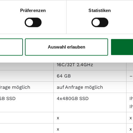
Präferenzen
Statistiken
Large
Cu
Dell
R450
–
Auswahl erlauben
Xeon® E-2356G 6C/12T
Intel Xeon® Xeon Silver 4314
–
z
16C/32T 2.4GHz
64 GB
–
frage möglich
auf Anfrage möglich
GB SSD
4x480GB SSD
I
I
x
x
x
x