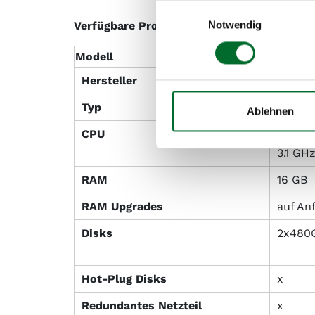
Einwilligungsauswahl
Notwendig
Verfügbare Produkte
Modell
Small
Hersteller
Dell
Typ
R360
Ablehnen
CPU
Intel 
3.1 GH
RAM
16 GB
RAM Upgrades
auf An
Disks
2x480
Hot-Plug Disks
x
Redundantes Netzteil
x