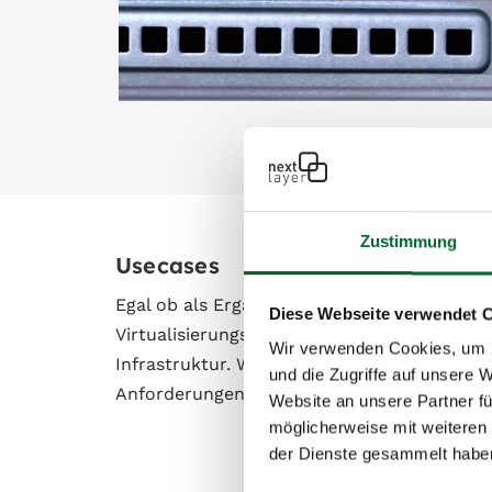
Zustimmung
Usecases
Egal ob als Ergänzung zu unseren
virtuelle
Diese Webseite verwendet 
Virtualisierungslayer unerwünscht ist: Mit 
Wir verwenden Cookies, um I
Infrastruktur. Wählen Sie aus bewährten St
und die Zugriffe auf unsere 
Anforderungen machen – für rechenintensi
Website an unsere Partner fü
möglicherweise mit weiteren
der Dienste gesammelt habe