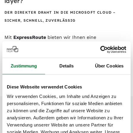
layer?
DER DIREKTER DRAHT IN DIE MICROSOFT CLOUD –
SICHER, SCHNELL, ZUVERLÄSSIG
Mit
ExpressRoute
bieten wir Ihnen eine
leistungsstarke, private Verbindung zu den Microsoft
Services wie Azure und Microsoft 365, ohne Umwege.
Ideal für Unternehmen, die höchste Anforderungen
Zustimmung
Details
Über Cookies
an Performance, Sicherheit und Verfügbarkeit
stellen.
Diese Webseite verwendet Cookies
Wir verwenden Cookies, um Inhalte und Anzeigen zu
personalisieren, Funktionen für soziale Medien anbieten
zu können und die Zugriffe auf unsere Website zu
Ihre Vorteile auf einen Blick
analysieren. Außerdem geben wir Informationen zu Ihrer
Verwendung unserer Website an unsere Partner für
soziale Medien, Werbung und Analysen weiter. Unsere