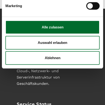
Marketing
Alle zulassen
next layer
entwirft und betreibt als
Auswahl erlauben
eigentümergeführter
österreichischer Internet
Ablehnen
Service Provider perfekt
angepasste Lösungen für
Cloud-, Netzwerk- und
Serverinfrastruktur von
Geschäftskunden.
Service Status