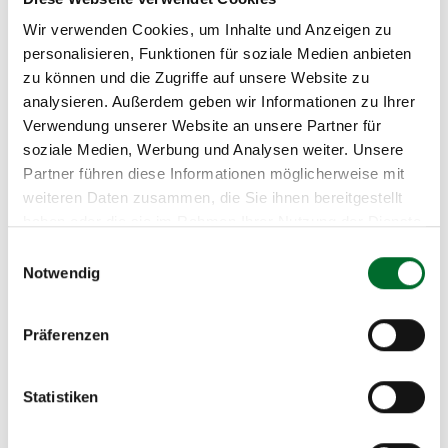
Wir verwenden Cookies, um Inhalte und Anzeigen zu
Mehr zur Standortvernetzung
personalisieren, Funktionen für soziale Medien anbieten
zu können und die Zugriffe auf unsere Website zu
analysieren. Außerdem geben wir Informationen zu Ihrer
Verwendung unserer Website an unsere Partner für
soziale Medien, Werbung und Analysen weiter. Unsere
Partner führen diese Informationen möglicherweise mit
weiteren Daten zusammen, die Sie ihnen bereitgestellt
Rechenzentrumsvernetzung
haben oder die sie im Rahmen Ihrer Nutzung der Dienste
gesammelt haben.
Einwilligungsauswahl
Notwendig
Präferenzen
Bürogebäude
Statistiken