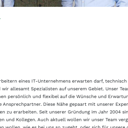
r
tarbeitern eines IT-Unternehmens erwarten darf, technisc
d wir allesamt Spezialisten auf unserem Gebiet. Unser Te
hen persönlich und flexibel auf die Wünsche und Erwart
re Ansprechpartner. Diese Nähe gepaart mit unserer Expe
 zu erarbeiten. Seit unserer Gründung im Jahr 2004 sin
en und Kollegen. Auch aktuell wollen wir unser Team ve
 wollen, wie es bei uns so zugeht, oder sich für unsere o