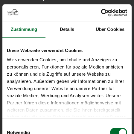
entwirft und betreibt als
eigentümergeführter
österreichischer Internet
Zustimmung
Details
Über Cookies
Service Provider perfekt
angepasste Lösungen für
Cloud-, Netzwerk- und
Diese Webseite verwendet Cookies
Serverinfrastruktur von
Wir verwenden Cookies, um Inhalte und Anzeigen zu
Geschäftskunden.
personalisieren, Funktionen für soziale Medien anbieten
zu können und die Zugriffe auf unsere Website zu
analysieren. Außerdem geben wir Informationen zu Ihrer
Verwendung unserer Website an unsere Partner für
Service Status
soziale Medien, Werbung und Analysen weiter. Unsere
Partner führen diese Informationen möglicherweise mit
weiteren Daten zusammen, die Sie ihnen bereitgestellt
haben oder die sie im Rahmen Ihrer Nutzung der Dienste
all services ok
gesammelt haben.
Einwilligungsauswahl
Notwendig