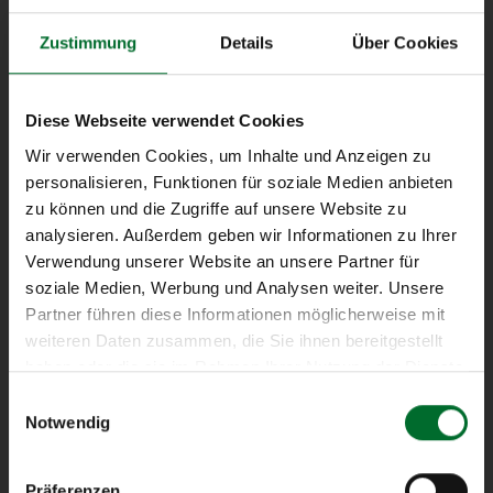
next layer operates as an owner-
Zustimmung
Details
Über Cookies
operated Austrian Internet Service
Provider and designs customized
Diese Webseite verwendet Cookies
cloud-, network- and server
infrastructure solutions for
Wir verwenden Cookies, um Inhalte und Anzeigen zu
business clients.
personalisieren, Funktionen für soziale Medien anbieten
zu können und die Zugriffe auf unsere Website zu
analysieren. Außerdem geben wir Informationen zu Ihrer
Service Status
Verwendung unserer Website an unsere Partner für
soziale Medien, Werbung und Analysen weiter. Unsere
Partner führen diese Informationen möglicherweise mit
weiteren Daten zusammen, die Sie ihnen bereitgestellt
all services ok
haben oder die sie im Rahmen Ihrer Nutzung der Dienste
gesammelt haben.
Einwilligungsauswahl
Notwendig
Self-Service Portal
Präferenzen