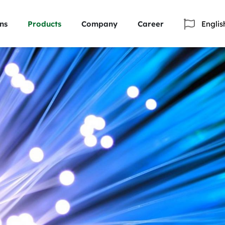
ns
Products
Company
Career
Englis