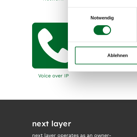
Einwilligungsauswahl
Notwendig
Ablehnen
Voice over IP
next layer
next layer operates as an owner-