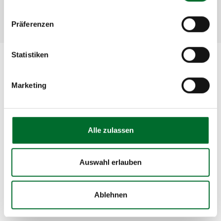
Low rates for business customers
Präferenzen
Statistiken
Have we sparked your interest?
Marketing
If you have any specific questions or would like a
quote based on your unique requirements, please
do not hesitate to
reach out to us
. You are welcome
Alle zulassen
to send us an e-mail to
sales@nextlayer.at
or call us
at +43 5 1764-622. We look forward to hearing from
you!
Auswahl erlauben
Ablehnen