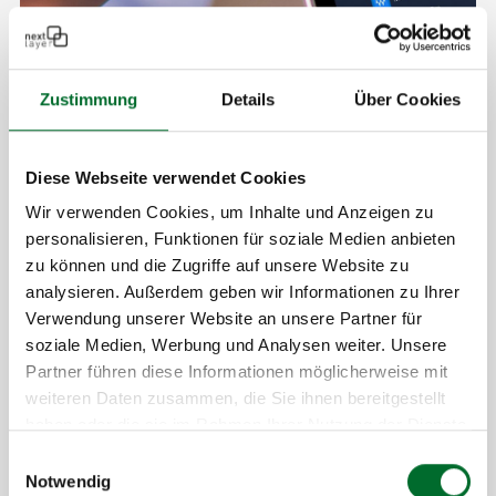
Zustimmung
Details
Über Cookies
Diese Webseite verwendet Cookies
Wir verwenden Cookies, um Inhalte und Anzeigen zu
personalisieren, Funktionen für soziale Medien anbieten
zu können und die Zugriffe auf unsere Website zu
Our Services
analysieren. Außerdem geben wir Informationen zu Ihrer
Verwendung unserer Website an unsere Partner für
VoIP SIP trunk can be directly connected to
soziale Medien, Werbung und Analysen weiter. Unsere
your PBX
Partner führen diese Informationen möglicherweise mit
Geographic VoIP numbers (Austria)
weiteren Daten zusammen, die Sie ihnen bereitgestellt
Number porting of existing numbers
haben oder die sie im Rahmen Ihrer Nutzung der Dienste
Special phone numbers (such as 05 for
gesammelt haben.
Einwilligungsauswahl
nationwide calling in Austria)
Notwendig